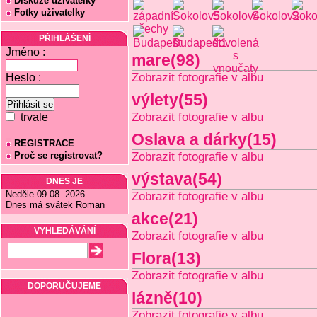
Diskuze uživatelky
Fotky uživatelky
PŘIHLÁŠENÍ
Jméno :
mare(98)
Zobrazit fotografie v albu
Heslo :
výlety(55)
Zobrazit fotografie v albu
trvale
Oslava a dárky(15)
REGISTRACE
Proč se registrovat?
Zobrazit fotografie v albu
výstava(54)
DNES JE
Neděle 09.08. 2026
Zobrazit fotografie v albu
Dnes má svátek Roman
akce(21)
VYHLEDÁVÁNÍ
Zobrazit fotografie v albu
Flora(13)
Zobrazit fotografie v albu
DOPORUČUJEME
lázně(10)
Zobrazit fotografie v albu