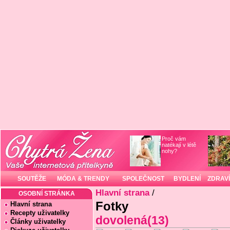
Proč vám
natékají v létě
nohy?
SOUTĚŽE
MÓDA & TRENDY
SPOLEČNOST
BYDLENÍ
ZDRAVÍ
Hlavní strana
/
OSOBNÍ STRÁNKA
Fotky
Hlavní strana
Recepty uživatelky
dovolená(13)
Články uživatelky